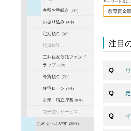
キーワードまたは
各種お手続き
(7件)
お振り込み
(4件)
定期預金
(3件)
注目の
投資信託
三井住友信託ファンド
ラップ
(2件)
ワ
外貨預金
(7件)
住宅ローン
(1件)
定
財形・積立貯蓄
(8件)
電子交付サービス
イ
ためる・ふやす
(25件)