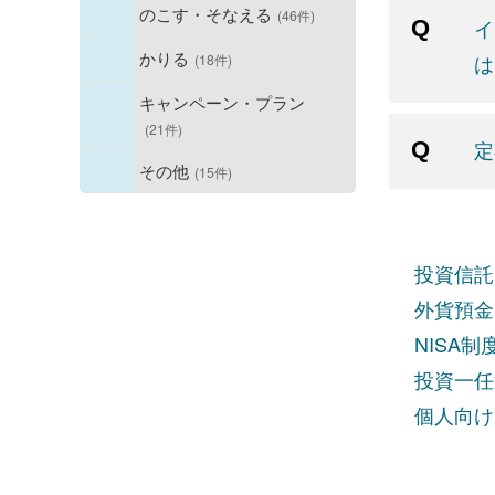
のこす・そなえる
(46件)
イ
かりる
は
(18件)
キャンペーン・プラン
(21件)
定
その他
(15件)
投資信託
外貨預金
NISA
投資一任
個人向け