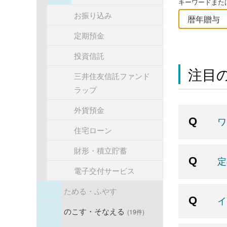
キーワードまたは
お振り込み
定期預金
投資信託
注目の
三井住友信託ファンド
ラップ
外貨預金
ワ
住宅ローン
財形・積立貯蓄
定
電子交付サービス
ためる・ふやす
イ
のこす・そなえる
(19件)