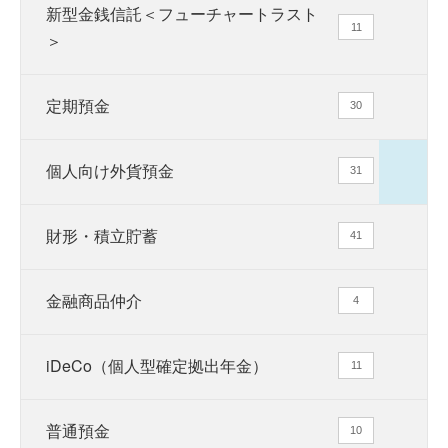
新型金銭信託＜フューチャートラスト
11
＞
定期預金
30
個人向け外貨預金
31
財形・積立貯蓄
41
金融商品仲介
4
iDeCo（個人型確定拠出年金）
11
普通預金
10