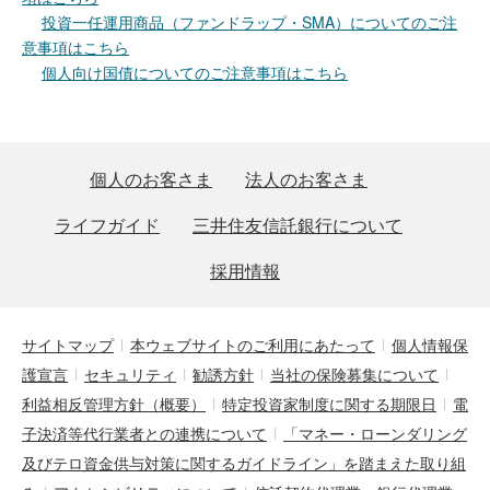
投資一任運用商品（ファンドラップ・SMA）についてのご注
意事項はこちら
個人向け国債についてのご注意事項はこちら
個人のお客さま
法人のお客さま
ライフガイド
三井住友信託銀行について
採用情報
サイトマップ
本ウェブサイトのご利用にあたって
個人情報保
護宣言
セキュリティ
勧誘方針
当社の保険募集について
利益相反管理方針（概要）
特定投資家制度に関する期限日
電
子決済等代行業者との連携について
「マネー・ローンダリング
及びテロ資金供与対策に関するガイドライン」を踏まえた取り組