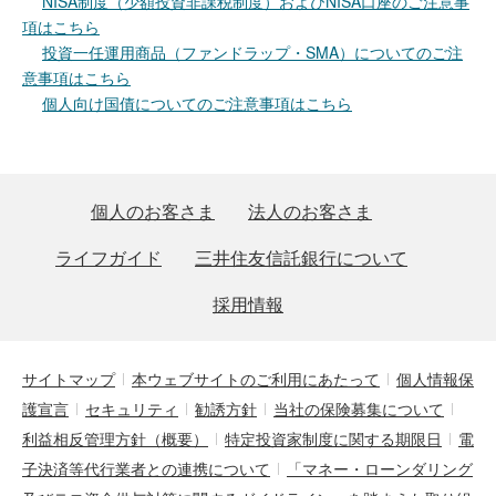
NISA制度（少額投資非課税制度）およびNISA口座のご注意事
項はこちら
投資一任運用商品（ファンドラップ・SMA）についてのご注
意事項はこちら
個人向け国債についてのご注意事項はこちら
個人のお客さま
法人のお客さま
ライフガイド
三井住友信託銀行について
採用情報
サイトマップ
本ウェブサイトのご利用にあたって
個人情報保
護宣言
セキュリティ
勧誘方針
当社の保険募集について
利益相反管理方針（概要）
特定投資家制度に関する期限日
電
子決済等代行業者との連携について
「マネー・ローンダリング