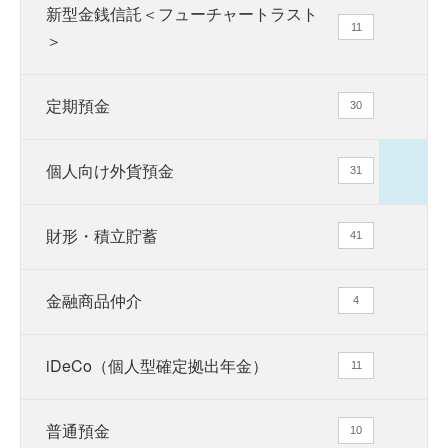
新型金銭信託＜フューチャートラスト
11
＞
定期預金
30
個人向け外貨預金
31
財形・積立貯蓄
41
金融商品仲介
4
iDeCo（個人型確定拠出年金）
11
普通預金
10