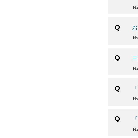
N
お
N
三
N
「
N
「
N