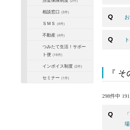
(2件)
相談窓口
(3件)
お
ＳＭＳ
(4件)
不動産
(4件)
ト
つみたて生活！サポー
ト便
(16件)
インボイス制度
(2件)
『 そ
セミナー
(1件)
298件中 19
「
場