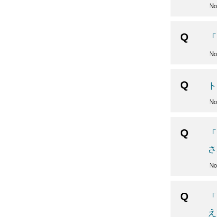
No
「
No
ト
N
「
さ
N
「
え