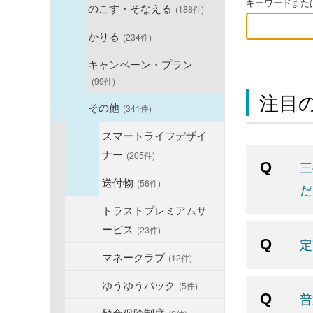
キーワードまたは
のこす・そなえる
(188件)
かりる
(234件)
キャンペーン・プラン
(99件)
注目の
その他
(341件)
スマートライフデザイ
ナー
(205件)
三
送付物
(56件)
だ
トラストプレミアムサ
ービス
(23件)
定
マネークラブ
(12件)
ゆうゆうパック
(5件)
普
預金保険制度