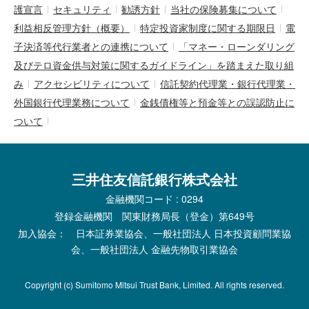
護宣言
セキュリティ
勧誘方針
当社の保険募集について
利益相反管理方針（概要）
特定投資家制度に関する期限日
電
子決済等代行業者との連携について
「マネー・ローンダリング
及びテロ資金供与対策に関するガイドライン」を踏まえた取り組
み
アクセシビリティについて
信託契約代理業・銀行代理業・
外国銀行代理業務について
金銭債権等と預金等との誤認防止に
ついて
三井住友信託銀行株式会社
金融機関コード : 0294
登録金融機関 関東財務局長（登金）第649号
加入協会： 日本証券業協会、一般社団法人 日本投資顧問業協
会、一般社団法人 金融先物取引業協会
Copyright (c) Sumitomo Mitsui Trust Bank, Limited. All rights reserved.