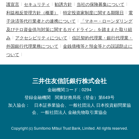
護宣言
セキュリティ
勧誘方針
当社の保険募集について
利益相反管理方針（概要）
特定投資家制度に関する期限日
電
子決済等代行業者との連携について
「マネー・ローンダリング
及びテロ資金供与対策に関するガイドライン」を踏まえた取り組
み
アクセシビリティについて
信託契約代理業・銀行代理業・
外国銀行代理業務について
金銭債権等と預金等との誤認防止に
ついて
三井住友信託銀行株式会社
金融機関コード : 0294
登録金融機関 関東財務局長（登金）第649号
加入協会： 日本証券業協会、一般社団法人 日本投資顧問業協
会、一般社団法人 金融先物取引業協会
Copyright (c) Sumitomo Mitsui Trust Bank, Limited. All rights reserved.