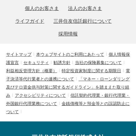
個人のお客さま
法人のお客さま
ライフガイド
三井住友信託銀行について
採用情報
サイトマップ
本ウェブサイトのご利用にあたって
個人情報保
護宣言
セキュリティ
勧誘方針
当社の保険募集について
利益相反管理方針（概要）
特定投資家制度に関する期限日
電
子決済等代行業者との連携について
「マネー・ローンダリング
及びテロ資金供与対策に関するガイドライン」を踏まえた取り組
み
アクセシビリティについて
信託契約代理業・銀行代理業・
外国銀行代理業務について
金銭債権等と預金等との誤認防止に
ついて