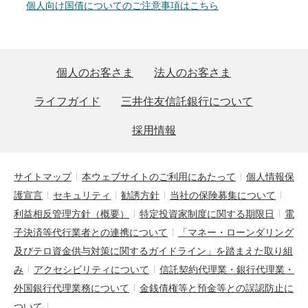
個人向け国債についてのご注意事項はこちら
個人のお客さま
法人のお客さま
ライフガイド
三井住友信託銀行について
採用情報
サイトマップ
本ウェブサイトのご利用にあたって
個人情報保
護宣言
セキュリティ
勧誘方針
当社の保険募集について
利益相反管理方針（概要）
特定投資家制度に関する期限日
電
子決済等代行業者との連携について
「マネー・ローンダリング
及びテロ資金供与対策に関するガイドライン」を踏まえた取り組
み
アクセシビリティについて
信託契約代理業・銀行代理業・
外国銀行代理業務について
金銭債権等と預金等との誤認防止に
ついて