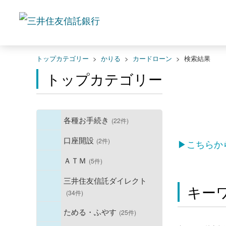
トップカテゴリー
>
かりる
>
カードローン
>
検索結果
トップカテゴリー
各種お手続き
(22件)
口座開設
(2件)
▶こちらか
ＡＴＭ
(5件)
三井住友信託ダイレクト
キー
(34件)
ためる・ふやす
(25件)