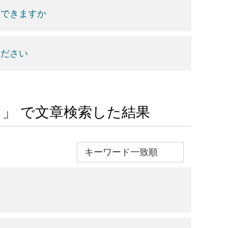
はできますか
ください
与 」 で文章検索した結果
≫