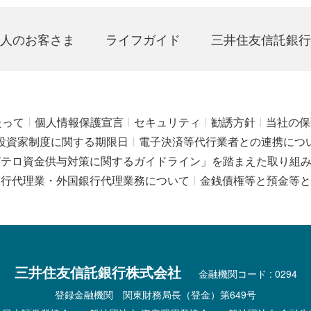
人のお客さま
ライフガイド
三井住友信託銀行
たって
個人情報保護宣言
セキュリティ
勧誘方針
当社の保
投資家制度に関する期限日
電子決済等代行業者との連携につ
びテロ資金供与対策に関するガイドライン」を踏まえた取り組
銀行代理業・外国銀行代理業務について
金銭債権等と預金等と
三井住友信託銀行株式会社
金融機関コード : 0294
登録金融機関 関東財務局長（登金）第649号