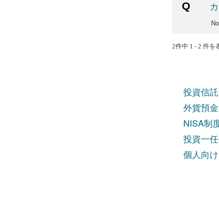
カ
N
2件中 1 - 2 件
投資信託
外貨預金
NISA
投資一任
個人向け