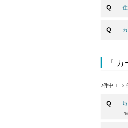
住
カ
『 カ
2件中 1 - 
毎
N