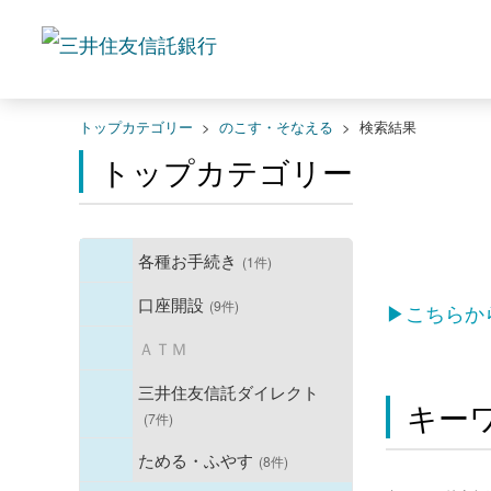
トップカテゴリー
>
のこす・そなえる
>
検索結果
トップカテゴリー
各種お手続き
(1件)
口座開設
(9件)
▶こちらか
ＡＴＭ
三井住友信託ダイレクト
キー
(7件)
ためる・ふやす
(8件)