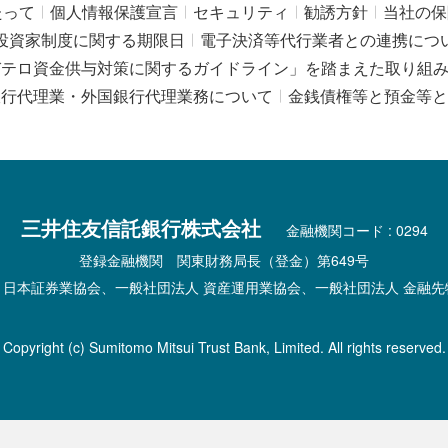
たって
個人情報保護宣言
セキュリティ
勧誘方針
当社の保
投資家制度に関する期限日
電子決済等代行業者との連携につ
びテロ資金供与対策に関するガイドライン」を踏まえた取り組
銀行代理業・外国銀行代理業務について
金銭債権等と預金等と
三井住友信託銀行株式会社
金融機関コード : 0294
登録金融機関 関東財務局長（登金）第649号
 日本証券業協会、一般社団法人 資産運用業協会、一般社団法人 金融先
Copyright (c) Sumitomo Mitsui Trust Bank, Limited. All rights reserved.