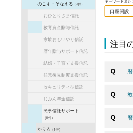
キーワードまたは
のこす・そなえる
(9件)
おひとりさま信託
教育資金贈与信託
家族おもいやり信託
注目の
暦年贈与サポート信託
結婚・子育て支援信託
暦
任意後見制度支援信託
セキュリティ型信託
教
じぶん年金信託
民事信託サポート
暦
(9件)
かりる
(1件)