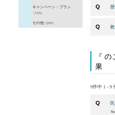
暦
キャンペーン・プラン
(12件)
その他
(29件)
教
『 の
果
9件中 1 - 
民
No