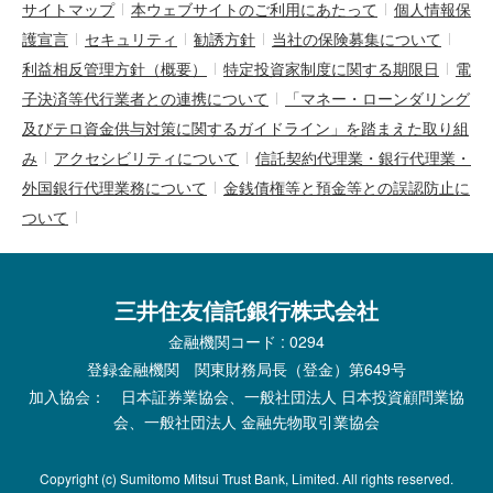
サイトマップ
本ウェブサイトのご利用にあたって
個人情報保
護宣言
セキュリティ
勧誘方針
当社の保険募集について
利益相反管理方針（概要）
特定投資家制度に関する期限日
電
子決済等代行業者との連携について
「マネー・ローンダリング
及びテロ資金供与対策に関するガイドライン」を踏まえた取り組
み
アクセシビリティについて
信託契約代理業・銀行代理業・
外国銀行代理業務について
金銭債権等と預金等との誤認防止に
ついて
三井住友信託銀行株式会社
金融機関コード : 0294
登録金融機関 関東財務局長（登金）第649号
加入協会： 日本証券業協会、一般社団法人 日本投資顧問業協
会、一般社団法人 金融先物取引業協会
Copyright (c) Sumitomo Mitsui Trust Bank, Limited. All rights reserved.