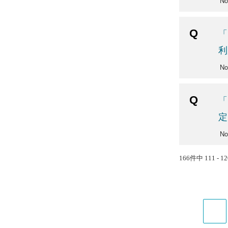
N
「
利
N
「
定
No
166件中 111 - 