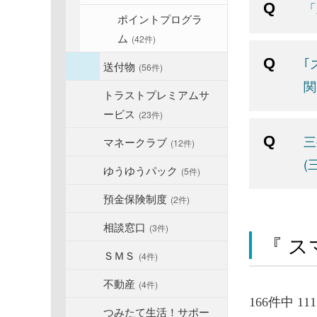
「
ポイントプログラ
ム
(42件)
｢
送付物
(56件)
関
トラストプレミアムサ
ービス
(23件)
三
マネークラブ
(12件)
(
ゆうゆうパック
(5件)
預金保険制度
(2件)
相談窓口
(3件)
『 ス
ＳＭＳ
(4件)
不動産
(4件)
166件中 11
つみたて生活！サポー