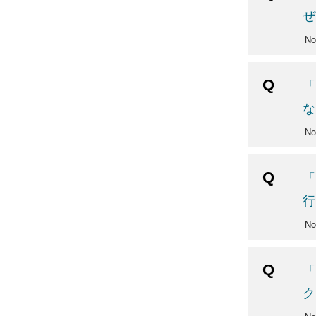
ぜ
No
「
な
N
「
行
N
「
ク