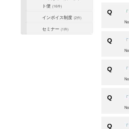
ト便
(16件)
「
インボイス制度
(2件)
N
セミナー
(1件)
「
N
「
No
「
N
「