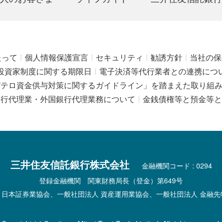
たって
個人情報保護宣言
セキュリティ
勧誘方針
当社の保
投資家制度に関する期限日
電子決済等代行業者との連携につ
びテロ資金供与対策に関するガイドライン」を踏まえた取り組
銀行代理業・外国銀行代理業務について
金銭債権等と預金等と
三井住友信託銀行株式会社
金融機関コード : 0294
登録金融機関 関東財務局長（登金）第649号
 日本証券業協会、一般社団法人 資産運用業協会、一般社団法人 金融先