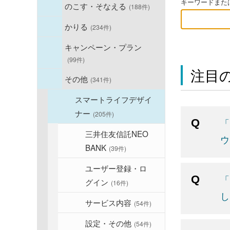
キーワードまたは
のこす・そなえる
(188件)
かりる
(234件)
キャンペーン・プラン
(99件)
注目の
その他
(341件)
スマートライフデザイ
ナー
(205件)
「
三井住友信託NEO
ウ
BANK
(39件)
ユーザー登録・ロ
「
グイン
(16件)
し
サービス内容
(54件)
設定・その他
(54件)