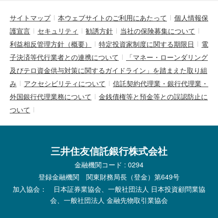
サイトマップ
本ウェブサイトのご利用にあたって
個人情報保
護宣言
セキュリティ
勧誘方針
当社の保険募集について
利益相反管理方針（概要）
特定投資家制度に関する期限日
電
子決済等代行業者との連携について
「マネー・ローンダリング
及びテロ資金供与対策に関するガイドライン」を踏まえた取り組
み
アクセシビリティについて
信託契約代理業・銀行代理業・
外国銀行代理業務について
金銭債権等と預金等との誤認防止に
ついて
三井住友信託銀行株式会社
金融機関コード : 0294
登録金融機関 関東財務局長（登金）第649号
加入協会： 日本証券業協会、一般社団法人 日本投資顧問業協
会、一般社団法人 金融先物取引業協会