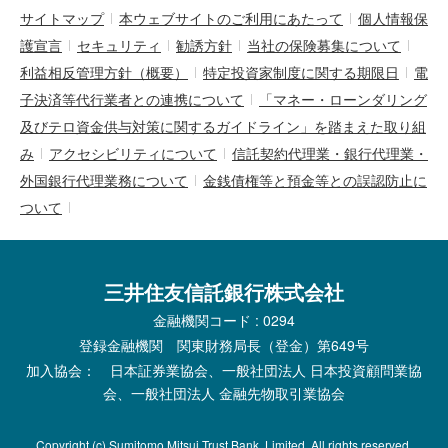
サイトマップ
本ウェブサイトのご利用にあたって
個人情報保
護宣言
セキュリティ
勧誘方針
当社の保険募集について
利益相反管理方針（概要）
特定投資家制度に関する期限日
電
子決済等代行業者との連携について
「マネー・ローンダリング
及びテロ資金供与対策に関するガイドライン」を踏まえた取り組
み
アクセシビリティについて
信託契約代理業・銀行代理業・
外国銀行代理業務について
金銭債権等と預金等との誤認防止に
ついて
三井住友信託銀行株式会社
金融機関コード : 0294
登録金融機関 関東財務局長（登金）第649号
加入協会： 日本証券業協会、一般社団法人 日本投資顧問業協
会、一般社団法人 金融先物取引業協会
Copyright (c) Sumitomo Mitsui Trust Bank, Limited. All rights reserved.