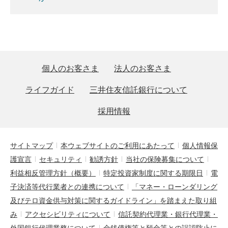
個人のお客さま
法人のお客さま
ライフガイド
三井住友信託銀行について
採用情報
サイトマップ
本ウェブサイトのご利用にあたって
個人情報保
護宣言
セキュリティ
勧誘方針
当社の保険募集について
利益相反管理方針（概要）
特定投資家制度に関する期限日
電
子決済等代行業者との連携について
「マネー・ローンダリング
及びテロ資金供与対策に関するガイドライン」を踏まえた取り組
み
アクセシビリティについて
信託契約代理業・銀行代理業・
外国銀行代理業務について
金銭債権等と預金等との誤認防止に