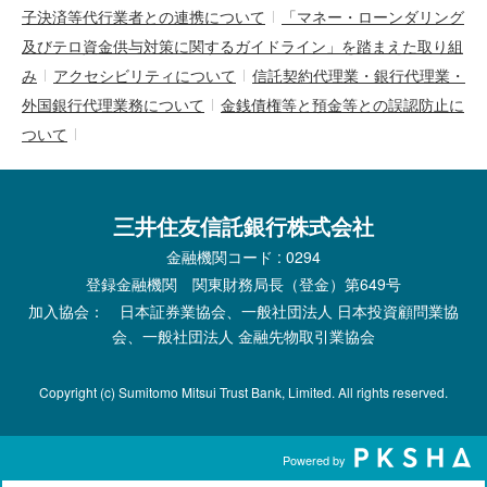
子決済等代行業者との連携について
「マネー・ローンダリング
及びテロ資金供与対策に関するガイドライン」を踏まえた取り組
み
アクセシビリティについて
信託契約代理業・銀行代理業・
外国銀行代理業務について
金銭債権等と預金等との誤認防止に
ついて
三井住友信託銀行株式会社
金融機関コード : 0294
登録金融機関 関東財務局長（登金）第649号
加入協会： 日本証券業協会、一般社団法人 日本投資顧問業協
会、一般社団法人 金融先物取引業協会
Copyright (c) Sumitomo Mitsui Trust Bank, Limited. All rights reserved.
Powered by