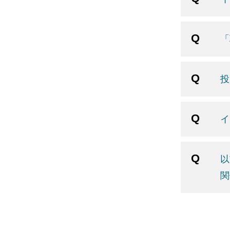
「
投
イ
以
関