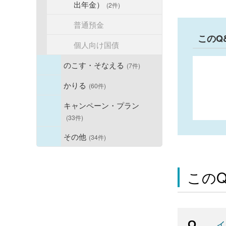
出年金）
(2件)
普通預金
このQ
個人向け国債
のこす・そなえる
(7件)
かりる
(60件)
キャンペーン・プラン
(33件)
その他
(34件)
この
イ