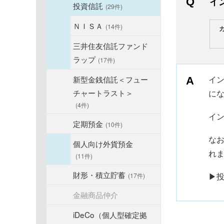
イ
投資信託
(29件)
ＮＩＳＡ
(14件)
三井住友信託ファンド
ラップ
(17件)
新型金銭信託＜フュー
イン
チャートラスト＞
に
(4件)
イ
定期預金
(10件)
なお
個人向け外貨預金
れ
(11件)
財形・積立貯蓄
▶
(17件)
金融商品仲介
iDeCo（個人型確定拠