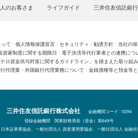
人のお客さま
ライフガイド
三井住友信託銀行
たって
個人情報保護宣言
セキュリティ
勧誘方針
当社の保
投資家制度に関する期限日
電子決済等代行業者との連携につ
びテロ資金供与対策に関するガイドライン」を踏まえた取り組
銀行代理業・外国銀行代理業務について
金銭債権等と預金等と
三井住友信託銀行株式会社
金融機関コード : 0294
登録金融機関 関東財務局長（登金）第649号
 日本証券業協会、一般社団法人 資産運用業協会、一般社団法人 金融先