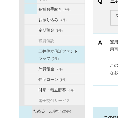
三
各種お手続き
(7件)
お振り込み
(4件)
定期預金
(3件)
投資信託
運
用
三井住友信託ファンド
ラップ
(2件)
こ
外貨預金
(7件)
な
住宅ローン
(1件)
財形・積立貯蓄
(8件)
電子交付サービス
ためる・ふやす
(25件)
このQ