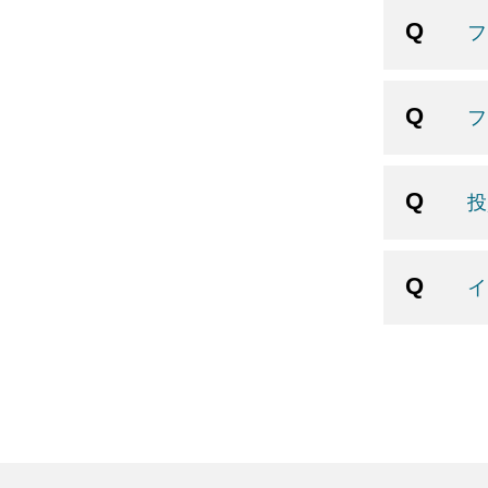
フ
フ
投
イ