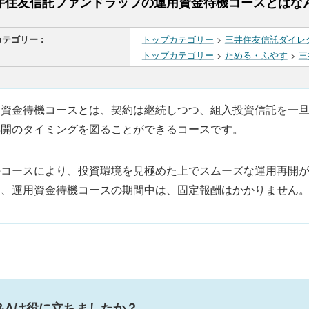
井住友信託ファンドラップの運用資金待機コースとはな
カテゴリー :
トップカテゴリー
>
三井住友信託ダイレ
トップカテゴリー
>
ためる・ふやす
>
三
用資金待機コースとは、契約は継続しつつ、組入投資信託を一
再開のタイミングを図ることができるコースです。
のコースにより、投資環境を見極めた上でスムーズな運用再開
お、運用資金待機コースの期間中は、固定報酬はかかりません
&Aは役に立ちましたか？