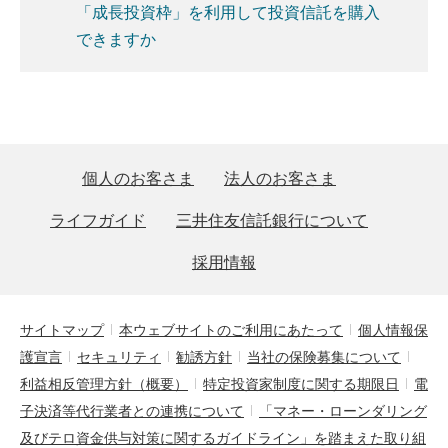
「成長投資枠」を利用して投資信託を購入
できますか
個人のお客さま
法人のお客さま
ライフガイド
三井住友信託銀行について
採用情報
サイトマップ
本ウェブサイトのご利用にあたって
個人情報保
護宣言
セキュリティ
勧誘方針
当社の保険募集について
利益相反管理方針（概要）
特定投資家制度に関する期限日
電
子決済等代行業者との連携について
「マネー・ローンダリング
及びテロ資金供与対策に関するガイドライン」を踏まえた取り組