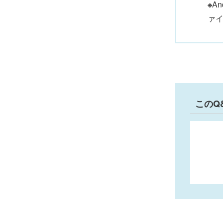
※
A
ァ
このQ