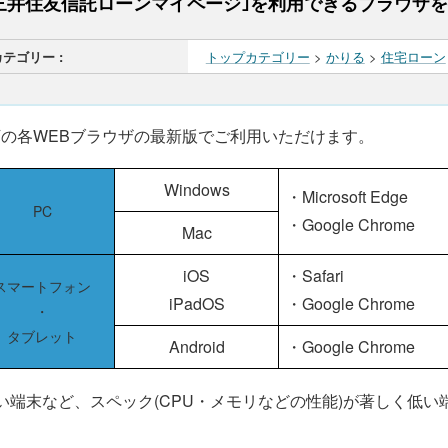
三井住友信託ローンマイページ｣を利用できるブラウザ
カテゴリー :
トップカテゴリー
>
かりる
>
住宅ローン
下の各WEBブラウザの最新版でご利用いただけます。
Windows
・Microsoft Edge
PC
・Google Chrome
Mac
iOS
・Safari
スマートフォン
iPadOS
・Google Chrome
・
タブレット
Android
・Google Chrome
い端末など、スペック(CPU・メモリなどの性能)が著しく低
。