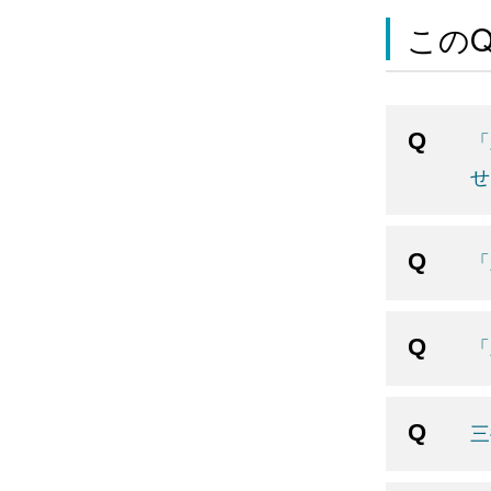
この
「
せ
「
「
三