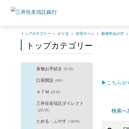
トップカテゴリー
>
かりる
>
住宅ローン
>
新規申込の方
トップカテゴリー
各種お手続き
(51件)
口座開設
(9件)
▶こちらか
ＡＴＭ
(31件)
三井住友信託ダイレクト
検索へ
(257件)
ためる・ふやす
(182件)