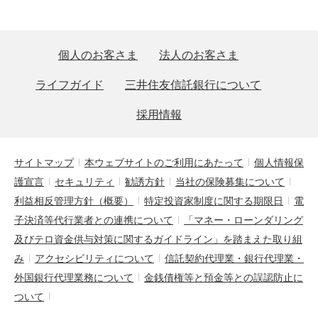
個人のお客さま
法人のお客さま
ライフガイド
三井住友信託銀行について
採用情報
サイトマップ
本ウェブサイトのご利用にあたって
個人情報保
護宣言
セキュリティ
勧誘方針
当社の保険募集について
利益相反管理方針（概要）
特定投資家制度に関する期限日
電
子決済等代行業者との連携について
「マネー・ローンダリング
及びテロ資金供与対策に関するガイドライン」を踏まえた取り組
み
アクセシビリティについて
信託契約代理業・銀行代理業・
外国銀行代理業務について
金銭債権等と預金等との誤認防止に
ついて