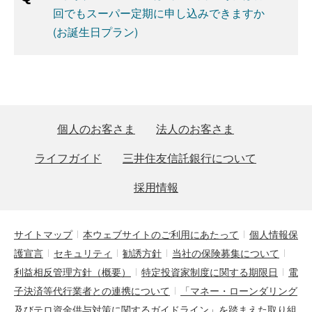
回でもスーパー定期に申し込みできますか
(お誕生日プラン)
個人のお客さま
法人のお客さま
ライフガイド
三井住友信託銀行について
採用情報
サイトマップ
本ウェブサイトのご利用にあたって
個人情報保
護宣言
セキュリティ
勧誘方針
当社の保険募集について
利益相反管理方針（概要）
特定投資家制度に関する期限日
電
子決済等代行業者との連携について
「マネー・ローンダリング
及びテロ資金供与対策に関するガイドライン」を踏まえた取り組