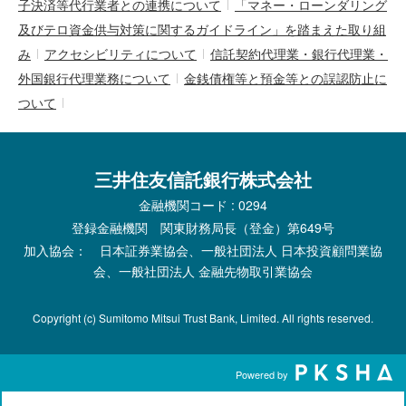
子決済等代行業者との連携について
「マネー・ローンダリング
及びテロ資金供与対策に関するガイドライン」を踏まえた取り組
み
アクセシビリティについて
信託契約代理業・銀行代理業・
外国銀行代理業務について
金銭債権等と預金等との誤認防止に
ついて
三井住友信託銀行株式会社
金融機関コード : 0294
登録金融機関 関東財務局長（登金）第649号
加入協会： 日本証券業協会、一般社団法人 日本投資顧問業協
会、一般社団法人 金融先物取引業協会
Copyright (c) Sumitomo Mitsui Trust Bank, Limited. All rights reserved.
Powered by