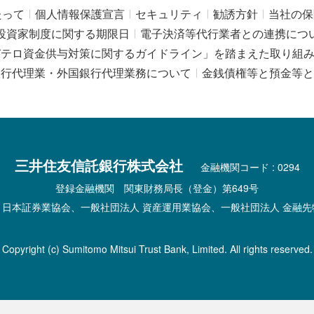
たって
個人情報保護宣言
セキュリティ
勧誘方針
当社の保
投資家制度に関する期限日
電子決済等代行業者との連携につ
びテロ資金供与対策に関するガイドライン」を踏まえた取り組
銀行代理業・外国銀行代理業務について
金銭債権等と預金等と
三井住友信託銀行株式会社
金融機関コード : 0294
登録金融機関 関東財務局長（登金）第649号
 日本証券業協会、一般社団法人 資産運用業協会、一般社団法人 金融先
Copyright (c) Sumitomo Mitsui Trust Bank, Limited. All rights reserved.