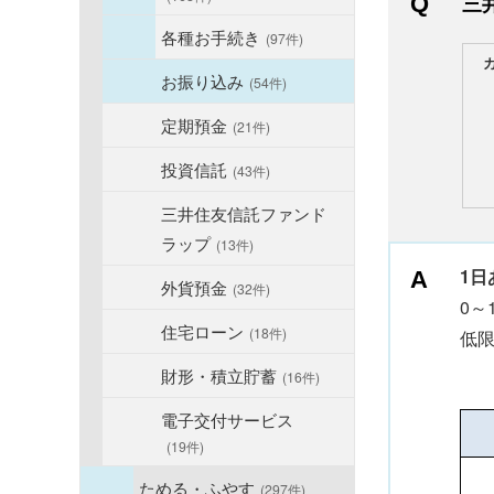
三
各種お手続き
(97件)
お振り込み
(54件)
定期預金
(21件)
投資信託
(43件)
三井住友信託ファンド
ラップ
(13件)
1日
外貨預金
(32件)
0～
住宅ローン
(18件)
低
財形・積立貯蓄
(16件)
電子交付サービス
(19件)
ためる・ふやす
(297件)