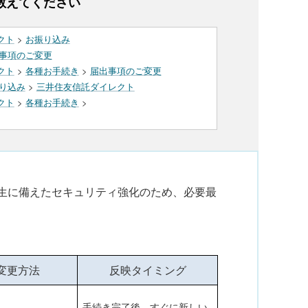
教えてください
クト
>
お振り込み
事項のご変更
クト
>
各種お手続き
>
届出事項のご変更
り込み
>
三井住友信託ダイレクト
クト
>
各種お手続き
>
。
害発生に備えたセキュリティ強化のため、必要最
変更方法
反映タイミング
手続き完了後、すぐに新しい