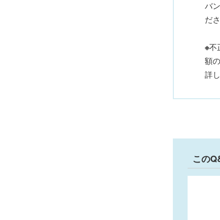
バ
だ
※
不
額の
詳
このQ