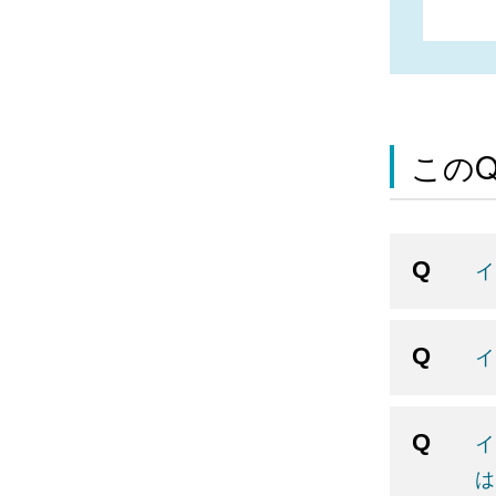
この
イ
イ
イ
は