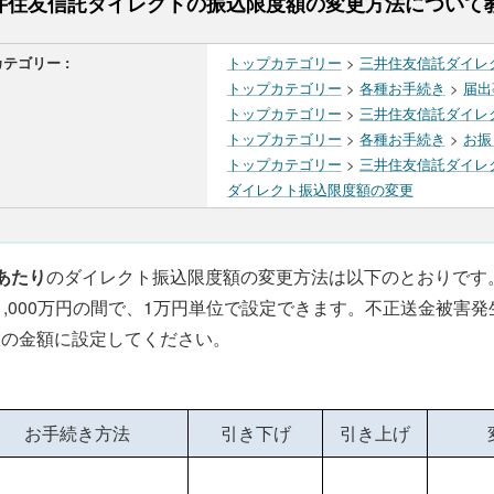
井住友信託ダイレクトの振込限度額の変更方法について
カテゴリー :
トップカテゴリー
>
三井住友信託ダイレ
トップカテゴリー
>
各種お手続き
>
届出
トップカテゴリー
>
三井住友信託ダイレ
トップカテゴリー
>
各種お手続き
>
お振
トップカテゴリー
>
三井住友信託ダイレ
ダイレクト振込限度額の変更
あたり
のダイレクト振込限度額の変更方法は以下のとおりです
1,000万円の間で、1万円単位で設定できます。不正送金被
限の金額に設定してください。
お手続き方法
引き下げ
引き上げ