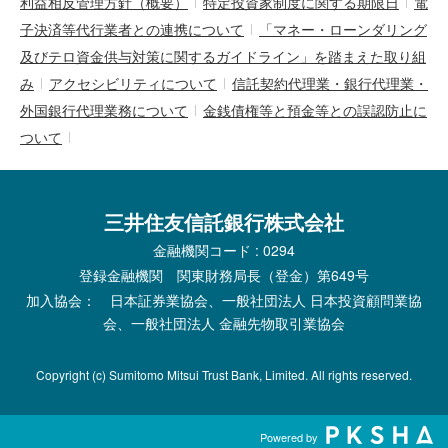
利益相反管理方針（概要）
特定投資家制度に関する期限日
電
子決済等代行業者との連携について
「マネー・ローンダリング
及びテロ資金供与対策に関するガイドライン」を踏まえた取り組
み
アクセシビリティについて
信託契約代理業・銀行代理業・
外国銀行代理業務について
金銭債権等と預金等との誤認防止に
ついて
三井住友信託銀行株式会社
金融機関コード : 0294
登録金融機関 関東財務局長（登金）第649号
加入協会： 日本証券業協会、一般社団法人 日本投資顧問業協
会、一般社団法人 金融先物取引業協会
Copyright (c) Sumitomo Mitsui Trust Bank, Limited. All rights reserved.
Powered by