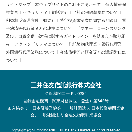
サイトマップ
本ウェブサイトのご利用にあたって
個人情報保
護宣言
セキュリティ
勧誘方針
当社の保険募集について
利益相反管理方針（概要）
特定投資家制度に関する期限日
電
子決済等代行業者との連携について
「マネー・ローンダリング
及びテロ資金供与対策に関するガイドライン」を踏まえた取り組
み
アクセシビリティについて
信託契約代理業・銀行代理業・
外国銀行代理業務について
金銭債権等と預金等との誤認防止に
ついて
三井住友信託銀行株式会社
金融機関コード : 0294
登録金融機関 関東財務局長（登金）第649号
加入協会： 日本証券業協会、一般社団法人 日本投資顧問業協
会、一般社団法人 金融先物取引業協会
Copyright (c) Sumitomo Mitsui Trust Bank, Limited. All rights reserved.