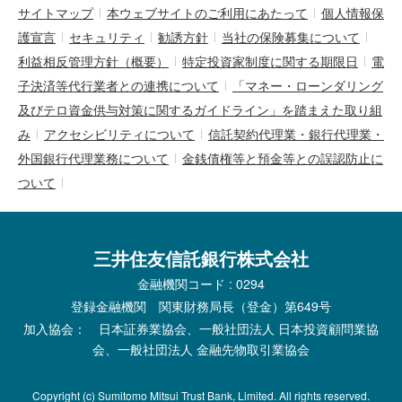
サイトマップ
本ウェブサイトのご利用にあたって
個人情報保
護宣言
セキュリティ
勧誘方針
当社の保険募集について
利益相反管理方針（概要）
特定投資家制度に関する期限日
電
子決済等代行業者との連携について
「マネー・ローンダリング
及びテロ資金供与対策に関するガイドライン」を踏まえた取り組
み
アクセシビリティについて
信託契約代理業・銀行代理業・
外国銀行代理業務について
金銭債権等と預金等との誤認防止に
ついて
三井住友信託銀行株式会社
金融機関コード : 0294
登録金融機関 関東財務局長（登金）第649号
加入協会： 日本証券業協会、一般社団法人 日本投資顧問業協
会、一般社団法人 金融先物取引業協会
Copyright (c) Sumitomo Mitsui Trust Bank, Limited. All rights reserved.