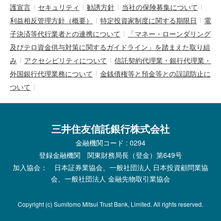
護宣言
セキュリティ
勧誘方針
当社の保険募集について
利益相反管理方針（概要）
特定投資家制度に関する期限日
電
子決済等代行業者との連携について
「マネー・ローンダリング
及びテロ資金供与対策に関するガイドライン」を踏まえた取り組
み
アクセシビリティについて
信託契約代理業・銀行代理業・
外国銀行代理業務について
金銭債権等と預金等との誤認防止に
ついて
三井住友信託銀行株式会社
金融機関コード : 0294
登録金融機関 関東財務局長（登金）第649号
加入協会： 日本証券業協会、一般社団法人 日本投資顧問業協
会、一般社団法人 金融先物取引業協会
Copyright (c) Sumitomo Mitsui Trust Bank, Limited. All rights reserved.