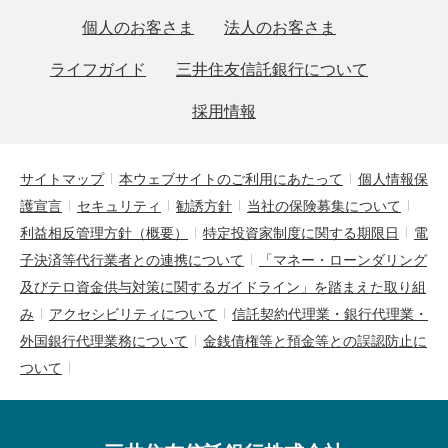
個人のお客さま
法人のお客さま
ライフガイド
三井住友信託銀行について
採用情報
サイトマップ
本ウェブサイトのご利用にあたって
個人情報保
護宣言
セキュリティ
勧誘方針
当社の保険募集について
利益相反管理方針（概要）
特定投資家制度に関する期限日
電
子決済等代行業者との連携について
「マネー・ローンダリング
及びテロ資金供与対策に関するガイドライン」を踏まえた取り組
み
アクセシビリティについて
信託契約代理業・銀行代理業・
外国銀行代理業務について
金銭債権等と預金等との誤認防止に
ついて