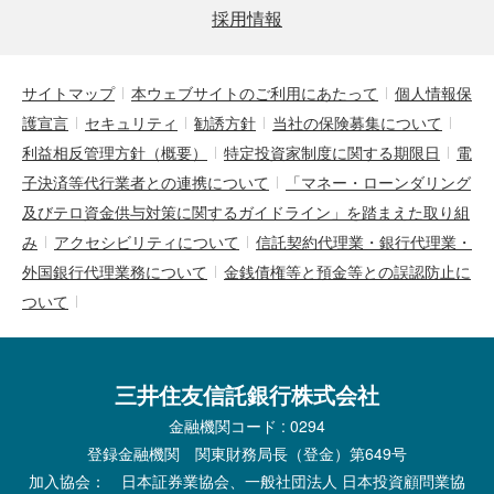
採用情報
サイトマップ
本ウェブサイトのご利用にあたって
個人情報保
護宣言
セキュリティ
勧誘方針
当社の保険募集について
利益相反管理方針（概要）
特定投資家制度に関する期限日
電
子決済等代行業者との連携について
「マネー・ローンダリング
及びテロ資金供与対策に関するガイドライン」を踏まえた取り組
み
アクセシビリティについて
信託契約代理業・銀行代理業・
外国銀行代理業務について
金銭債権等と預金等との誤認防止に
ついて
三井住友信託銀行株式会社
金融機関コード : 0294
登録金融機関 関東財務局長（登金）第649号
加入協会： 日本証券業協会、一般社団法人 日本投資顧問業協