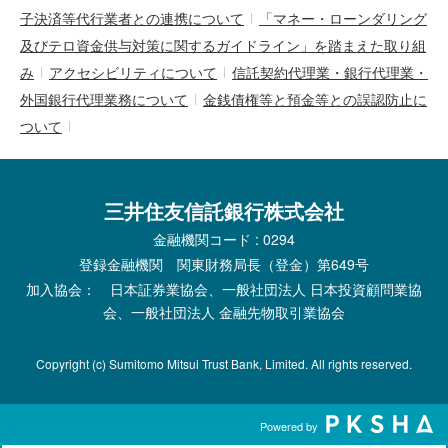
子決済等代行業者との連携について
「マネー・ローンダリング
及びテロ資金供与対策に関するガイドライン」を踏まえた取り組
み
アクセシビリティについて
信託契約代理業・銀行代理業・
外国銀行代理業務について
金銭債権等と預金等との誤認防止に
ついて
三井住友信託銀行株式会社
金融機関コード : 0294
登録金融機関 関東財務局長（登金）第649号
加入協会： 日本証券業協会、一般社団法人 日本投資顧問業協
会、一般社団法人 金融先物取引業協会
Copyright (c) Sumitomo Mitsui Trust Bank, Limited. All rights reserved.
Powered by