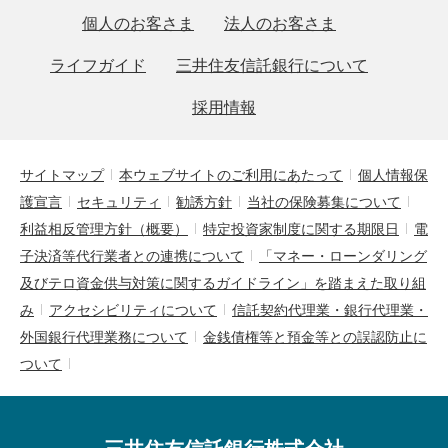
個人のお客さま
法人のお客さま
ライフガイド
三井住友信託銀行について
採用情報
サイトマップ
本ウェブサイトのご利用にあたって
個人情報保
護宣言
セキュリティ
勧誘方針
当社の保険募集について
利益相反管理方針（概要）
特定投資家制度に関する期限日
電
子決済等代行業者との連携について
「マネー・ローンダリング
及びテロ資金供与対策に関するガイドライン」を踏まえた取り組
み
アクセシビリティについて
信託契約代理業・銀行代理業・
外国銀行代理業務について
金銭債権等と預金等との誤認防止に
ついて
三井住友信託銀行株式会社