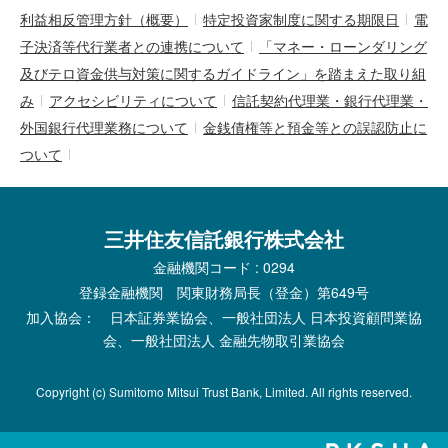
利益相反管理方針（概要）
特定投資家制度に関する期限日
電
子決済等代行業者との連携について
「マネー・ローンダリング
及びテロ資金供与対策に関するガイドライン」を踏まえた取り組
み
アクセシビリティについて
信託契約代理業・銀行代理業・
外国銀行代理業務について
金銭債権等と預金等との誤認防止に
ついて
三井住友信託銀行株式会社
金融機関コード : 0294
登録金融機関 関東財務局長（登金）第649号
加入協会： 日本証券業協会、一般社団法人 日本投資顧問業協
会、一般社団法人 金融先物取引業協会
Copyright (c) Sumitomo Mitsui Trust Bank, Limited. All rights reserved.