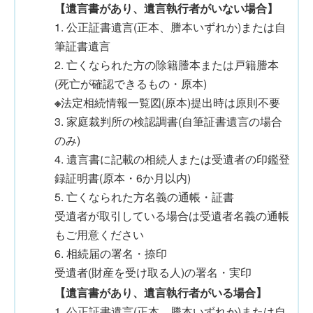
【遺言書があり、遺言執行者がいない場合】
1. 公正証書遺言(正本、謄本いずれか)または自
筆証書遺言
2. 亡くなられた方の除籍謄本または戸籍謄本
(死亡が確認できるもの・原本)
※
法定相続情報一覧図(原本)提出時は原則不要
3. 家庭裁判所の検認調書(自筆証書遺言の場合
のみ)
4. 遺言書に記載の相続人または受遺者の印鑑登
録証明書(原本・6か月以内)
5. 亡くなられた方名義の通帳・証書
受遺者が取引している場合は受遺者名義の通帳
もご用意ください
6. 相続届の署名・捺印
受遺者(財産を受け取る人)の署名・実印
【遺言書があり、遺言執行者がいる場合】
1. 公正証書遺言(正本、謄本いずれか)または自