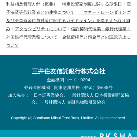
利益相反管理方針（概要）
特定投資家制度に関する期限日
電
子決済等代行業者との連携について
「マネー・ローンダリング
及びテロ資金供与対策に関するガイドライン」を踏まえた取り組
み
アクセシビリティについて
信託契約代理業・銀行代理業・
外国銀行代理業務について
金銭債権等と預金等との誤認防止に
ついて
三井住友信託銀行株式会社
金融機関コード : 0294
登録金融機関 関東財務局長（登金）第649号
加入協会： 日本証券業協会、一般社団法人 日本投資顧問業協
会、一般社団法人 金融先物取引業協会
Copyright (c) Sumitomo Mitsui Trust Bank, Limited. All rights reserved.
Powered by