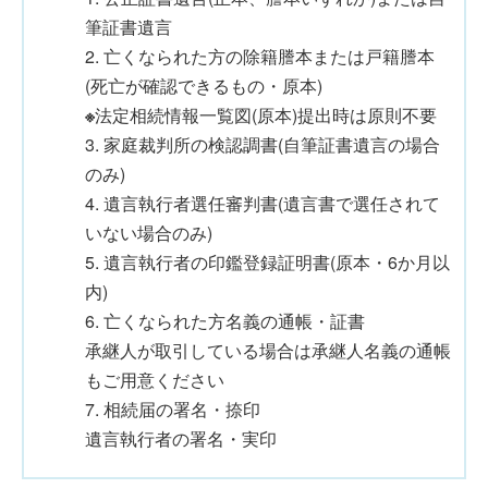
筆証書遺言
2. 亡くなられた方の除籍謄本または戸籍謄本
(死亡が確認できるもの・原本)
※
法定相続情報一覧図(原本)提出時は原則不要
3. 家庭裁判所の検認調書(自筆証書遺言の場合
のみ)
4. 遺言執行者選任審判書(遺言書で選任されて
いない場合のみ)
5. 遺言執行者の印鑑登録証明書(原本・6か月以
内)
6. 亡くなられた方名義の通帳・証書
承継人が取引している場合は承継人名義の通帳
もご用意ください
7. 相続届の署名・捺印
遺言執行者の署名・実印