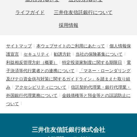
ライフガイド
三井住友信託銀行について
採用情報
サイトマップ
本ウェブサイトのご利用にあたって
個人情報保
護宣言
セキュリティ
勧誘方針
当社の保険募集について
利益相反管理方針（概要）
特定投資家制度に関する期限日
電
子決済等代行業者との連携について
「マネー・ローンダリング
及びテロ資金供与対策に関するガイドライン」を踏まえた取り組
み
アクセシビリティについて
信託契約代理業・銀行代理業・
外国銀行代理業務について
金銭債権等と預金等との誤認防止に
ついて
三井住友信託銀行株式会社