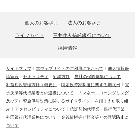
個人のお客さま
法人のお客さま
ライフガイド
三井住友信託銀行について
採用情報
サイトマップ
本ウェブサイトのご利用にあたって
個人情報保
護宣言
セキュリティ
勧誘方針
当社の保険募集について
利益相反管理方針（概要）
特定投資家制度に関する期限日
電
子決済等代行業者との連携について
「マネー・ローンダリング
及びテロ資金供与対策に関するガイドライン」を踏まえた取り組
み
アクセシビリティについて
信託契約代理業・銀行代理業・
外国銀行代理業務について
金銭債権等と預金等との誤認防止に
ついて