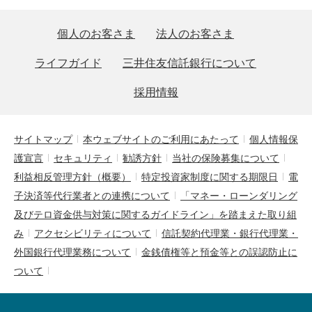
個人のお客さま
法人のお客さま
ライフガイド
三井住友信託銀行について
採用情報
サイトマップ
本ウェブサイトのご利用にあたって
個人情報保
護宣言
セキュリティ
勧誘方針
当社の保険募集について
利益相反管理方針（概要）
特定投資家制度に関する期限日
電
子決済等代行業者との連携について
「マネー・ローンダリング
及びテロ資金供与対策に関するガイドライン」を踏まえた取り組
み
アクセシビリティについて
信託契約代理業・銀行代理業・
外国銀行代理業務について
金銭債権等と預金等との誤認防止に
ついて