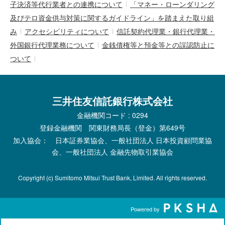
子決済等代行業者との連携について
「マネー・ローンダリング
及びテロ資金供与対策に関するガイドライン」を踏まえた取り組
み
アクセシビリティについて
信託契約代理業・銀行代理業・
外国銀行代理業務について
金銭債権等と預金等との誤認防止に
ついて
三井住友信託銀行株式会社
金融機関コード : 0294
登録金融機関 関東財務局長（登金）第649号
加入協会： 日本証券業協会、一般社団法人 日本投資顧問業協
会、一般社団法人 金融先物取引業協会
Copyright (c) Sumitomo Mitsui Trust Bank, Limited. All rights reserved.
Powered by