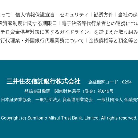
たって
個人情報保護宣言
セキュリティ
勧誘方針
当社の保
投資家制度に関する期限日
電子決済等代行業者との連携につ
びテロ資金供与対策に関するガイドライン」を踏まえた取り組
銀行代理業・外国銀行代理業務について
金銭債権等と預金等と
三井住友信託銀行株式会社
金融機関コード : 0294
登録金融機関 関東財務局長（登金）第649号
 日本証券業協会、一般社団法人 資産運用業協会、一般社団法人 金融先
Copyright (c) Sumitomo Mitsui Trust Bank, Limited. All rights reserved.