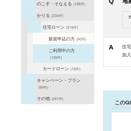
地
のこす・そなえる
(188件)
かりる
(234件)
住宅ローン
(216件)
新規申込の方
(90件)
住
ご利用中の方
加
(126件)
カードローン
(18件)
キャンペーン・プラン
(99件)
その他
(341件)
このQ