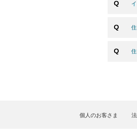
イ
住
住
個人のお客さま
法