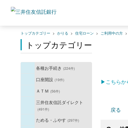
トップカテゴリー
>
かりる
>
住宅ローン
>
ご利用中の方
トップカテゴリー
各種お手続き
(224件)
口座開設
(19件)
▶こちらか
ＡＴＭ
(56件)
三井住友信託ダイレクト
戻る
(491件)
ためる・ふやす
(297件)