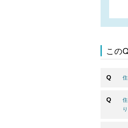
この
住
住
り