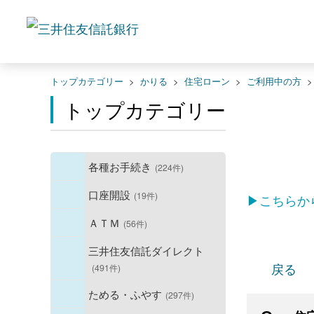
トップカテゴリー
>
かりる
>
住宅ローン
>
ご利用中の方
トップカテゴリー
各種お手続き
(224件)
口座開設
(19件)
▶こちらか
ＡＴＭ
(56件)
三井住友信託ダイレクト
戻る
(491件)
ためる・ふやす
(297件)