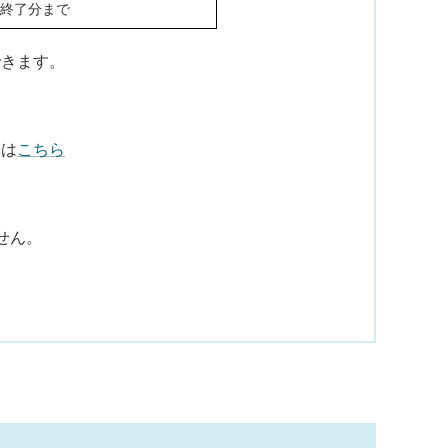
間終了分まで
できます。
合は
こちら
せん。