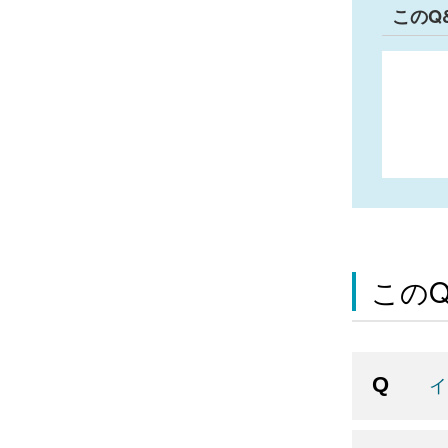
このQ
この
イ