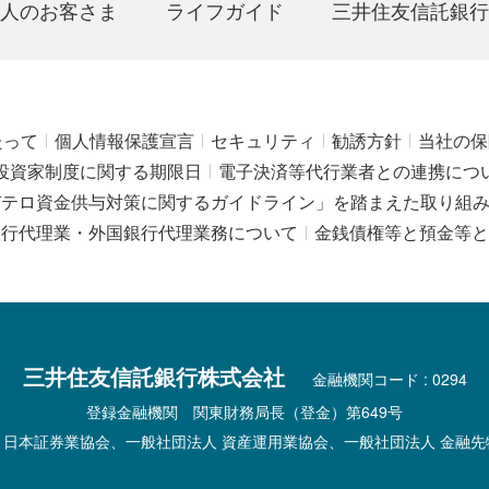
人のお客さま
ライフガイド
三井住友信託銀行
たって
個人情報保護宣言
セキュリティ
勧誘方針
当社の保
投資家制度に関する期限日
電子決済等代行業者との連携につ
びテロ資金供与対策に関するガイドライン」を踏まえた取り組
銀行代理業・外国銀行代理業務について
金銭債権等と預金等と
三井住友信託銀行株式会社
金融機関コード : 0294
登録金融機関 関東財務局長（登金）第649号
 日本証券業協会、一般社団法人 資産運用業協会、一般社団法人 金融先