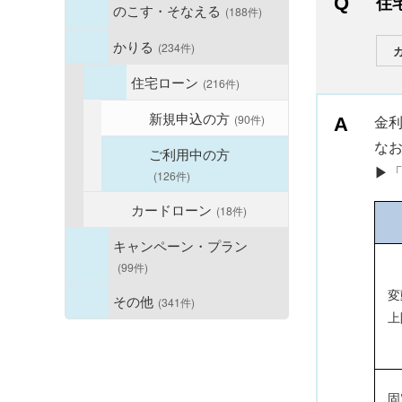
住
のこす・そなえる
(188件)
かりる
(234件)
住宅ローン
(216件)
新規申込の方
(90件)
金
な
ご利用中の方
▶
(126件)
カードローン
(18件)
キャンペーン・プラン
(99件)
変
その他
(341件)
上
固