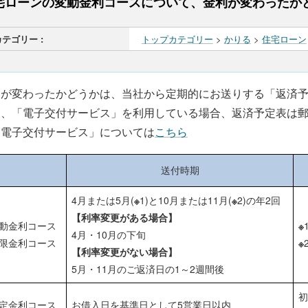
宅ローンの変動金利コースについて、金利が変わったか
カテゴリー :
トップカテゴリー
>
かりる
>
住宅ローン
利が変わったかどうかは、当社から定期的にお送りする「返済
お、「電子交付サービス」を利用している場合、返済予定表は
「電子交付サービス」については
こちら
送付時期
4月または5月(
※
1)と10月または11月(
※
2)の年2回
【利率変更がある場合】
動金利コース
※
4月・10月の下旬
限金利コース
※
【利率変更がない場合】
5月・11月のご返済日の1～2週間後
定金利コース
お借入日を基準日として5営業日以内