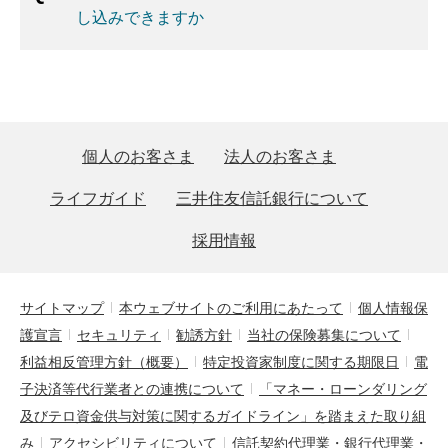
し込みできますか
個人のお客さま
法人のお客さま
ライフガイド
三井住友信託銀行について
採用情報
サイトマップ
本ウェブサイトのご利用にあたって
個人情報保
護宣言
セキュリティ
勧誘方針
当社の保険募集について
利益相反管理方針（概要）
特定投資家制度に関する期限日
電
子決済等代行業者との連携について
「マネー・ローンダリング
及びテロ資金供与対策に関するガイドライン」を踏まえた取り組
み
アクセシビリティについて
信託契約代理業・銀行代理業・