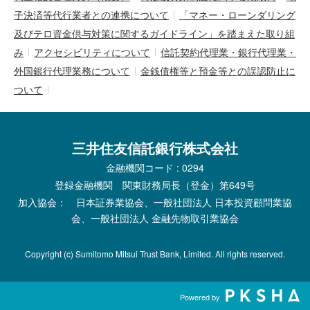
子決済等代行業者との連携について
「マネー・ローンダリング
及びテロ資金供与対策に関するガイドライン」を踏まえた取り組
み
アクセシビリティについて
信託契約代理業・銀行代理業・
外国銀行代理業務について
金銭債権等と預金等との誤認防止に
ついて
三井住友信託銀行株式会社
金融機関コード : 0294
登録金融機関 関東財務局長（登金）第649号
加入協会： 日本証券業協会、一般社団法人 日本投資顧問業協
会、一般社団法人 金融先物取引業協会
Copyright (c) Sumitomo Mitsui Trust Bank, Limited. All rights reserved.
Powered by