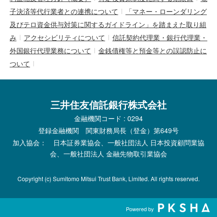
子決済等代行業者との連携について
「マネー・ローンダリング
及びテロ資金供与対策に関するガイドライン」を踏まえた取り組
み
アクセシビリティについて
信託契約代理業・銀行代理業・
外国銀行代理業務について
金銭債権等と預金等との誤認防止に
ついて
三井住友信託銀行株式会社
金融機関コード : 0294
登録金融機関 関東財務局長（登金）第649号
加入協会： 日本証券業協会、一般社団法人 日本投資顧問業協
会、一般社団法人 金融先物取引業協会
Copyright (c) Sumitomo Mitsui Trust Bank, Limited. All rights reserved.
Powered by