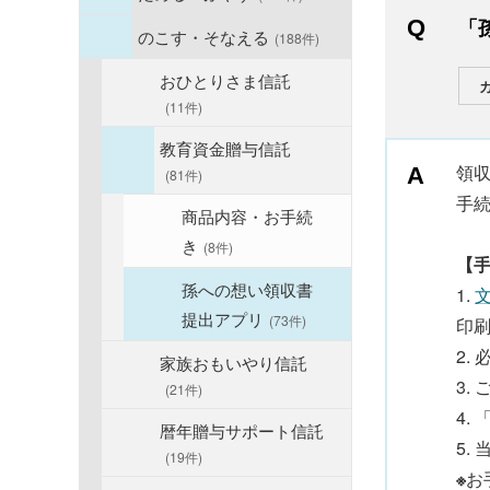
「
のこす・そなえる
(188件)
おひとりさま信託
(11件)
教育資金贈与信託
領
(81件)
手
商品内容・お手続
き
(8件)
【
孫への想い領収書
1.
提出アプリ
(73件)
印
2.
家族おもいやり信託
3.
(21件)
4.
暦年贈与サポート信託
5.
(19件)
※
お