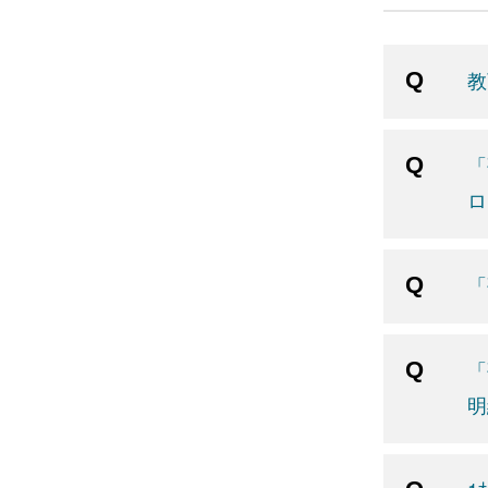
教
「
ロ
「
「
明