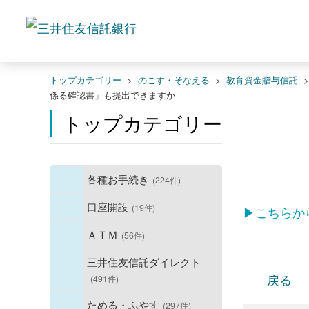
トップカテゴリー
>
のこす・そなえる
>
教育資金贈与信託
係る確認書」も提出できますか
トップカテゴリー
各種お手続き
(224件)
口座開設
(19件)
▶こちらか
ＡＴＭ
(56件)
三井住友信託ダイレクト
戻る
(491件)
ためる・ふやす
(297件)