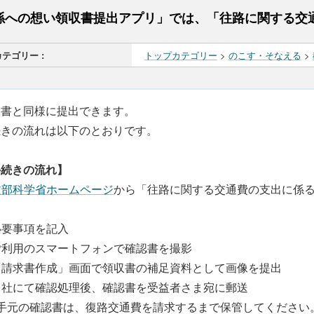
孫への想い領収書提出アプリ」では、「往路に関する交
カテゴリー :
トップカテゴリー
>
のこす・そなえる
>
収書と同様に提出できます。
続きの流れは以下のとおりです。
手続きの流れ】
文部科学省ホームページ
から「往路に関する交通費の支出に係る
刷
 必要事項を記入
 ご利用のスマートフォンで確認書を撮影
 「請求書作成」画面で領収書の補足資料として画像を提出
 当社にて確認処理後、確認書を受益者さま宛に郵送
手元の確認書は、復路交通費を請求するまで保管してください