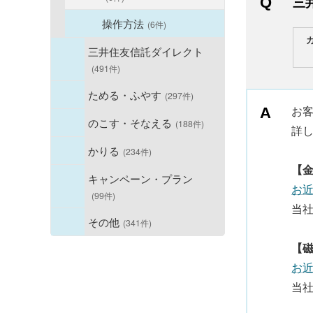
三
操作方法
(6件)
三井住友信託ダイレクト
(491件)
ためる・ふやす
(297件)
お
のこす・そなえる
(188件)
詳
かりる
(234件)
【
キャンペーン・プラン
お
(99件)
当社
その他
(341件)
【
お
当社