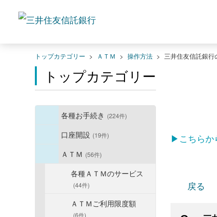
トップカテゴリー
>
ＡＴＭ
>
操作方法
>
三井住友信託銀行
トップカテゴリー
各種お手続き
(224件)
口座開設
(19件)
▶こちらか
ＡＴＭ
(56件)
各種ＡＴＭのサービス
戻る
(44件)
ＡＴＭご利用限度額
(6件)