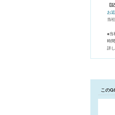
【
お
当社
※
当
時
詳
このQ