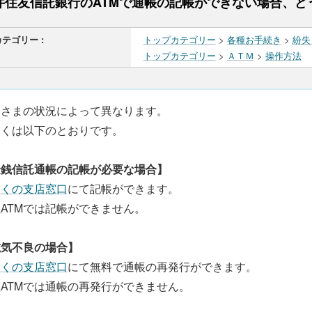
井住友信託銀行のATMで通帳の記帳ができない場合、ど
カテゴリー :
トップカテゴリー
>
各種お手続き
>
紛失
トップカテゴリー
>
ＡＴＭ
>
操作方法
客さまの状況によって異なります。
しくは以下のとおりです。
金銭信託通帳の記帳が必要な場合】
近くの支店窓口
にて記帳ができます。
ATMでは記帳ができません。
磁気不良の場合】
近くの支店窓口
にて無料で通帳の再発行ができます。
ATMでは通帳の再発行ができません。