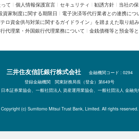
たって
個人情報保護宣言
セキュリティ
勧誘方針
当社の保
投資家制度に関する期限日
電子決済等代行業者との連携につ
びテロ資金供与対策に関するガイドライン」を踏まえた取り組
銀行代理業・外国銀行代理業務について
金銭債権等と預金等と
三井住友信託銀行株式会社
金融機関コード : 0294
登録金融機関 関東財務局長（登金）第649号
 日本証券業協会、一般社団法人 資産運用業協会、一般社団法人 金融先
Copyright (c) Sumitomo Mitsui Trust Bank, Limited. All rights reserved.