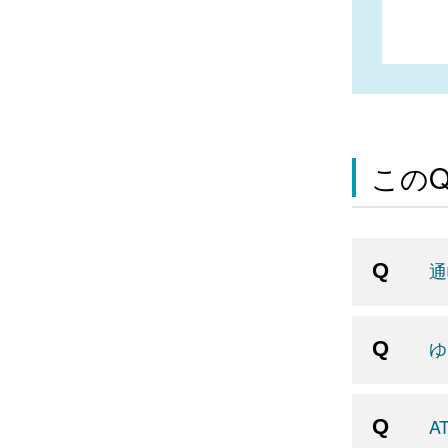
この
通
ゆ
A