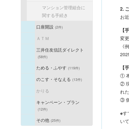
マンション管理組合に
2.
関する手続き
お
口座開設
(2件)
【
ＡＴＭ
変更
《例
三井住友信託ダイレクト
20
(58件)
ためる・ふやす
【
(119件)
① 
のこす・そなえる
(13件)
②
かりる
れた
③ 
キャンペーン・プラン
(12件)
※
す
その他
(25件)
い