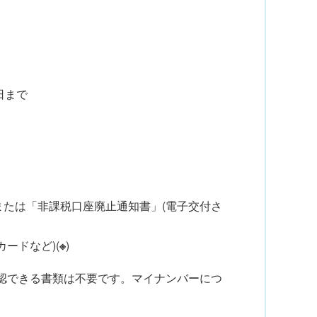
日まで
または「非課税口座廃止通知書」(電子交付さ
ードなど)(
※
)
認できる書類は不要です。マイナンバーにつ