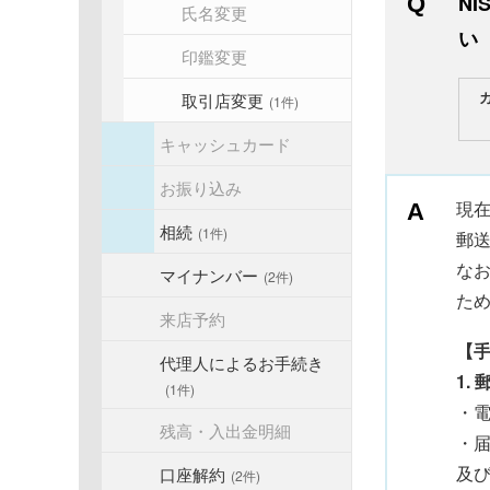
N
氏名変更
い
印鑑変更
取引店変更
(1件)
キャッシュカード
お振り込み
現
相続
(1件)
郵
な
マイナンバー
(2件)
た
来店予約
【
代理人によるお手続き
1. 
(1件)
・
残高・入出金明細
・
及
口座解約
(2件)