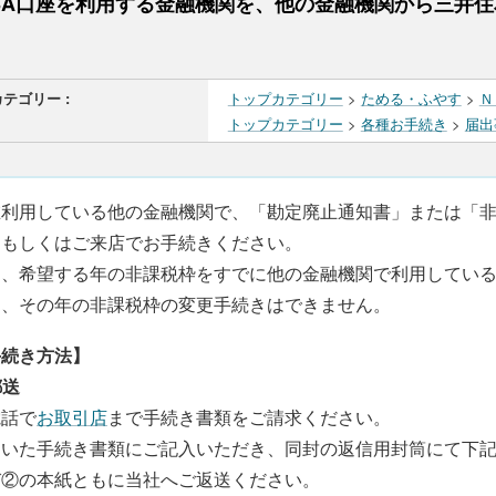
ISA口座を利用する金融機関を、他の金融機関から三井
カテゴリー :
トップカテゴリー
>
ためる・ふやす
>
Ｎ
トップカテゴリー
>
各種お手続き
>
届出
在利用している他の金融機関で、「勘定廃止通知書」または「
送もしくはご来店でお手続きください。
お、希望する年の非課税枠をすでに他の金融機関で利用している
め、その年の非課税枠の変更手続きはできません。
手続き方法】
郵送
電話で
お取引店
まで手続き書類をご請求ください。
届いた手続き書類にご記入いただき、同封の返信用封筒にて下
び②の本紙ともに当社へご返送ください。