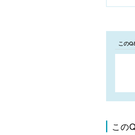
このQ
この