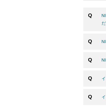
N
だ
N
N
イ
イ