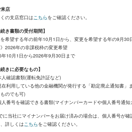
 ご来店
近くの支店窓口は
こちら
をご確認ください。
手続き書類の受付期間】
を希望する年の前年10月1日から、変更を希望する年の9月30
》2026年の非課税枠の変更希望
25年10月1日から2026年9月30日まで
手続きに必要なもの】
本人確認書類(運転免許証など)
 現在利用している他の金融機関が発行する「勘定廃止通知書」
ものでも可)
個人番号を確認できる書類(マイナンバーカードや個人番号通知カ
でに当社にマイナンバーをお届け済みの場合は、個人番号が確
て、詳しくは
こちら
をご確認ください。