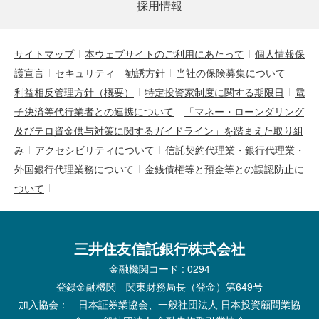
採用情報
サイトマップ
本ウェブサイトのご利用にあたって
個人情報保
護宣言
セキュリティ
勧誘方針
当社の保険募集について
利益相反管理方針（概要）
特定投資家制度に関する期限日
電
子決済等代行業者との連携について
「マネー・ローンダリング
及びテロ資金供与対策に関するガイドライン」を踏まえた取り組
み
アクセシビリティについて
信託契約代理業・銀行代理業・
外国銀行代理業務について
金銭債権等と預金等との誤認防止に
ついて
三井住友信託銀行株式会社
金融機関コード : 0294
登録金融機関 関東財務局長（登金）第649号
加入協会： 日本証券業協会、一般社団法人 日本投資顧問業協