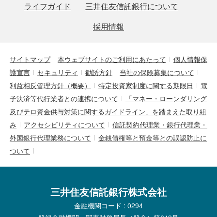
ライフガイド
三井住友信託銀行について
採用情報
サイトマップ
本ウェブサイトのご利用にあたって
個人情報保
護宣言
セキュリティ
勧誘方針
当社の保険募集について
利益相反管理方針（概要）
特定投資家制度に関する期限日
電
子決済等代行業者との連携について
「マネー・ローンダリング
及びテロ資金供与対策に関するガイドライン」を踏まえた取り組
み
アクセシビリティについて
信託契約代理業・銀行代理業・
外国銀行代理業務について
金銭債権等と預金等との誤認防止に
ついて
三井住友信託銀行株式会社
金融機関コード : 0294