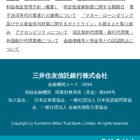
利益相反管理方針（概要）
特定投資家制度に関する期限日
電
子決済等代行業者との連携について
「マネー・ローンダリング
及びテロ資金供与対策に関するガイドライン」を踏まえた取り組
み
アクセシビリティについて
信託契約代理業・銀行代理業・
外国銀行代理業務について
金銭債権等と預金等との誤認防止に
ついて
三井住友信託銀行株式会社
金融機関コード : 0294
登録金融機関 関東財務局長（登金）第649号
加入協会： 日本証券業協会、一般社団法人 日本投資顧問業協
会、一般社団法人 金融先物取引業協会
Copyright (c) Sumitomo Mitsui Trust Bank, Limited. All rights reserved.